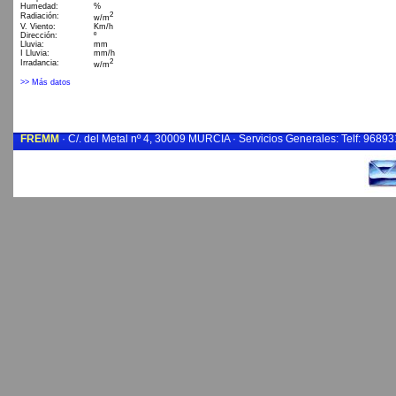
FREMM
· C/. del Metal nº 4, 30009 MURCIA · Servicios Generales: Telf: 9689