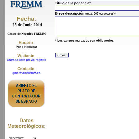
Título de la ponencia*
Breve descripción
(max. 500 caracteres)*
Fecha
:
25 de Junio 2014
Centro de Negocios FREMM
* Los campos marcados son obligatorios.
Horario
:
Por determinar
Visitante
:
Entrada libre previo registro
Contacto
:
gmorata@fremm.es
Datos
Meteorológicos
: