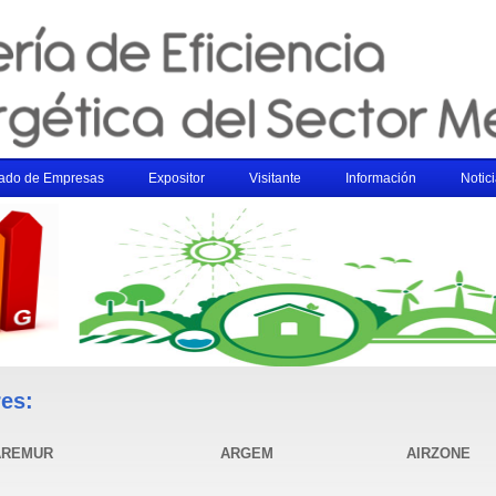
tado de Empresas
Expositor
Visitante
Información
Notic
es:
AREMUR
ARGEM
AIRZONE