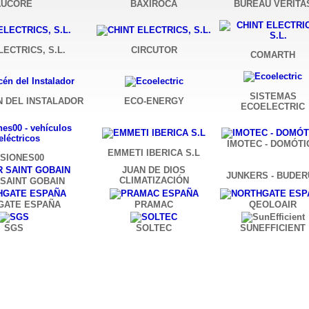
AUCORE
BAXIROCA
BUREAU VERITA
LECTRICS, S.L.
CIRCUTOR
COMARTH
SISTEMAS
 DEL INSTALADOR
ECO-ENERGY
ECOELECTRIC
IMOTEC - DOMÓTI
EMMETI IBERICA S.L
SIONES00
JUAN DE DIOS
JUNKERS - BUDER
CLIMATIZACIÓN
 SAINT GOBAIN
GATE ESPAÑA
PRAMAC
QEOLOAIR
SGS
SOLTEC
SUNEFFICIENT