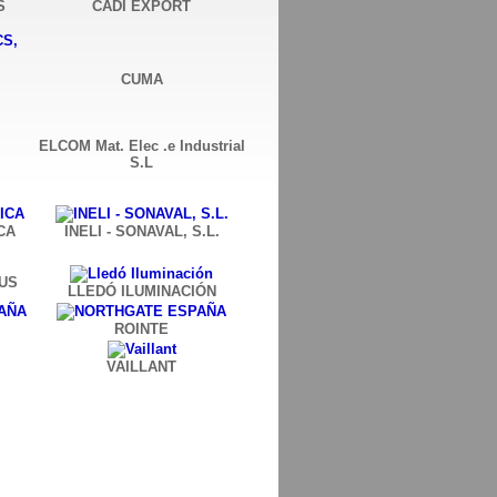
S
CADI EXPORT
CUMA
ELCOM Mat. Elec .e Industrial
S.L
CA
INELI - SONAVAL, S.L.
US
LLEDÓ ILUMINACIÓN
ROINTE
VAILLANT