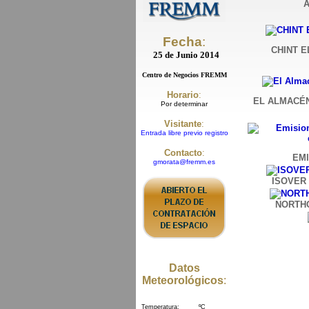
Fecha
:
CHINT E
25 de Junio 2014
Centro de Negocios FREMM
Horario
:
EL ALMACÉN
Por determinar
Visitante
:
Entrada libre previo registro
Contacto
:
EMI
gmorata@fremm.es
ISOVER
NORTH
Datos
Meteorológicos
: