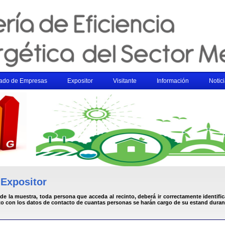
tado de Empresas
Expositor
Visitante
Información
Notic
 Expositor
 de la muestra, toda persona que acceda al recinto, deberá ir correctamente identif
to con los datos de contacto de cuantas personas se harán cargo de su estand durant