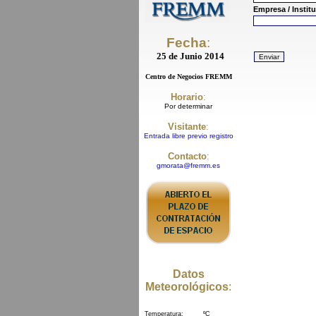
Empresa / Instit
Fecha
:
25 de Junio 2014
Centro de Negocios FREMM
Horario
:
Por determinar
Visitante
:
Entrada libre previo registro
Contacto
:
gmorata@fremm.es
Datos
Meteorológicos
: