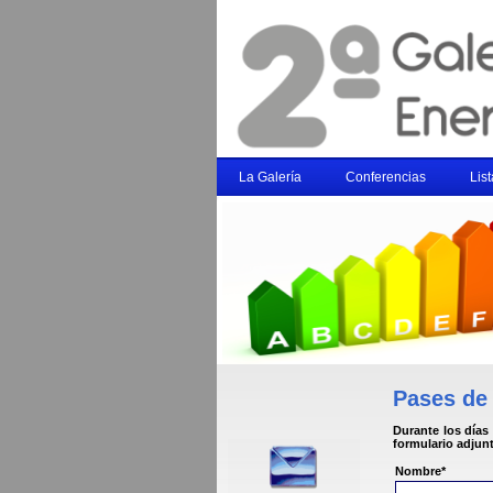
La Galería
Conferencias
Lis
Pases de
Durante los días
formulario adjun
Nombre*