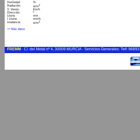
FREMM
· C/. del Metal nº 4, 30009 MURCIA · Servicios Generales: Telf: 9689